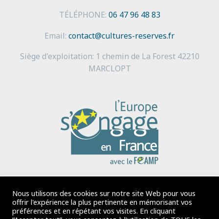
TÉLÉPHONE:
06 47 96 48 83
Pêche d'étang
Email:
contact@cultures-reserves.fr
Siège d'exploitation: 1 chemin de La Forest 42210
MARCLOPT
Tris de poisson
Nous utilisons des cookies sur notre site Web pour vous
offrir l'expérience la plus pertinente en mémorisant vos
préférences et en répétant vos visites. En cliquant