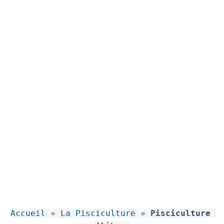
PISCICULTURE
D’ÉTANG
Accueil
 » 
La Pisciculture
 » 
Pisciculture 